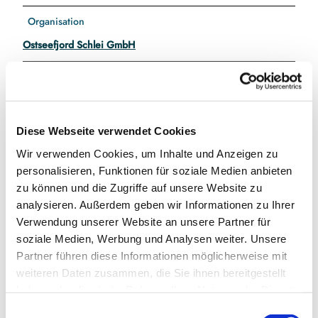
Organisation
Ostseefjord Schlei GmbH
Lizenz (Stammdaten)
Kunsthaus Kappeln e. V.
Diese Webseite verwendet Cookies
Wir verwenden Cookies, um Inhalte und Anzeigen zu
personalisieren, Funktionen für soziale Medien anbieten
zu können und die Zugriffe auf unsere Website zu
analysieren. Außerdem geben wir Informationen zu Ihrer
In der Nähe
Auf der Karte anschauen
Verwendung unserer Website an unsere Partner für
soziale Medien, Werbung und Analysen weiter. Unsere
Partner führen diese Informationen möglicherweise mit
Veranstaltung
weiteren Daten zusammen, die Sie ihnen bereitgestellt
haben oder die sie im Rahmen Ihrer Nutzung der Dienste
gesammelt haben.
E