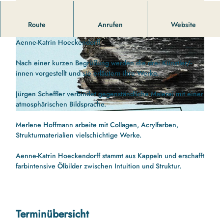
Land.Wasser.Ungeteilt
Route
Anrufen
Website
Jürgen Scheffler-Marlene Hoffmann
Aenne-Katrin Hoeckendorff
Nach einer kurzen Begrüßung werden die drei Künstler/-
innen vorgestellt und sie erläutern ihre Werke.
F
Jürgen Scheffler verbindet gegenständliche Malerei mit einer
l
atmosphärischen Bildsprache.
y
F
e
Merlene Hoffmann arbeite mit Collagen, Acrylfarben,
l
r
Strukturmaterialien vielschichtige Werke.
y
4
e
.
Aenne-Katrin Hoeckendorff stammt aus Kappeln und erschafft
r
j
farbintensive Ölbilder zwischen Intuition und Struktur.
5
p
.
g
j
p
g
Terminübersicht