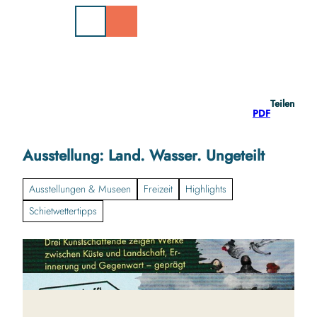
Z
u
m
I
n
h
a
Teilen
l
PDF
t
Ausstellung: Land. Wasser. Ungeteilt
Ausstellungen & Museen
Freizeit
Highlights
Schietwettertipps