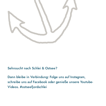
Sehnsucht nach Schlei & Ostsee?
Dann bleibe in Verbindung: Folge uns auf Instagram,
schreibe uns auf Facebook oder genieße unsere Youtube-
Videos. #ostseefjordschlei
F
I
Y
a
n
o