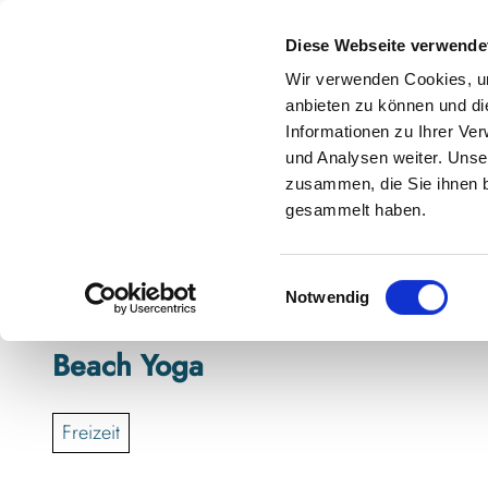
Z
anstaltungskalender
Kontakt
u
Diese Webseite verwende
m
Shop
Karte
Suche
Menü
Buchen
Wir verwenden Cookies, um
I
anbieten zu können und di
n
Informationen zu Ihrer Ve
h
und Analysen weiter. Unse
zusammen, die Sie ihnen b
a
gesammelt haben.
l
t
E
Notwendig
i
n
Beach Yoga
w
i
l
Freizeit
l
i