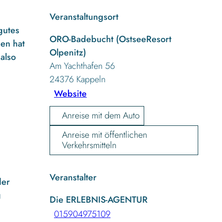
Veranstaltungsort
gutes
ORO-Badebucht (OstseeResort
gen hat
Olpenitz)
also
Am Yachthafen 56
24376
Kappeln
Website
Anreise mit dem Auto
Anreise mit öffentlichen
Verkehrsmitteln
Veranstalter
der
g
Die ERLEBNIS-AGENTUR
015904975109