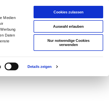
Cookies zulassen
le Medien
ir
Auswahl erlauben
, Werbung
ren Daten
Nur notwendige Cookies
ienste
verwenden
Teilen
PDF
g
Details zeigen