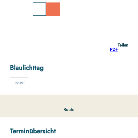
Z
u
m
I
n
h
a
Teilen
l
PDF
t
Blaulichttag
Freizeit
in der Fußgängerzone
Route
Terminübersicht