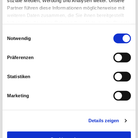
soziale Medien, Werbung und Analysen weiter. Unsere
Capitolplatz
Partner führen diese Informationen möglicherweise mit
24837
Schleswig
weiteren Daten zusammen, die Sie ihnen bereitgestellt
Anreise mit dem Auto
haben oder die sie im Rahmen Ihrer Nutzung der Dienste
gesammelt haben.
Anreise mit öffentlichen Verkehrsmitteln
E
Notwendig
i
Veranstalter
n
w
Schlei Events Harder
Präferenzen
Schubystraße 19
i
24837
Schleswig
l
04621 200662
l
Statistiken
i
g
Marketing
u
n
g
Details zeigen
s
Jetzt für den Newsletter anmelden und
a
Vorteile sichern
u