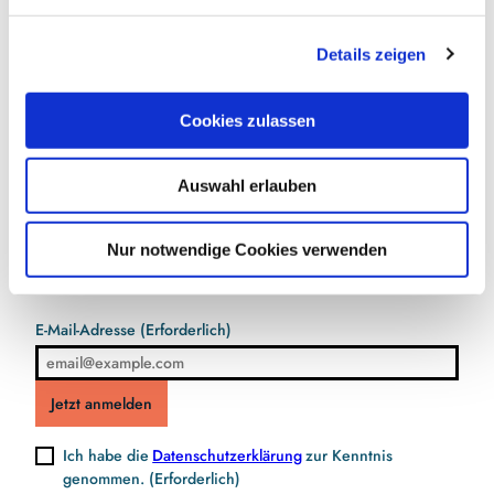
n
nez-maasholm@t-online.de
g
Details zeigen
s
a
u
Cookies zulassen
s
w
Jetzt für den Newsletter anmelden und
Auswahl erlauben
a
h
Vorteile sichern
l
Nur notwendige Cookies verwenden
E-Mail-Adresse
(Erforderlich)
Jetzt anmelden
Ich habe die
Datenschutzerklärung
zur Kenntnis
genommen.
(Erforderlich)