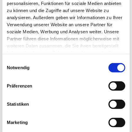
personalisieren, Funktionen für soziale Medien anbieten
zu können und die Zugriffe auf unsere Website zu
In der Nähe
Auf der Karte anschauen
analysieren. Außerdem geben wir Informationen zu Ihrer
Verwendung unserer Website an unsere Partner für
soziale Medien, Werbung und Analysen weiter. Unsere
Veranstaltung
Partner führen diese Informationen möglicherweise mit
weiteren Daten zusammen, die Sie ihnen bereitgestellt
haben oder die sie im Rahmen Ihrer Nutzung der Dienste
Veranstaltungsort
gesammelt haben.
E
Exhöft-Seeberg 1
Notwendig
i
24404
Maasholm
n
Website
w
Präferenzen
i
Anreise mit dem Auto
l
Anreise mit öffentlichen Verkehrsmitteln
l
Statistiken
i
Veranstalter
g
Marketing
u
Naturpark Schlei e.V.