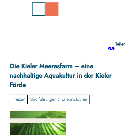
Z
u
m
I
n
h
a
Teilen
l
PDF
t
Die Kieler Meeresfarm – eine
nachhaltige Aquakultur in der Kieler
Förde
Freizeit
Stadtführungen & Erlebnistouren