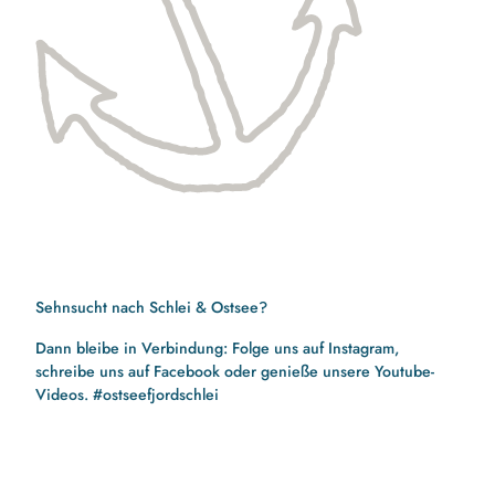
Sehnsucht nach Schlei & Ostsee?
Dann bleibe in Verbindung: Folge uns auf Instagram,
schreibe uns auf Facebook oder genieße unsere Youtube-
Videos. #ostseefjordschlei
F
I
Y
a
n
o