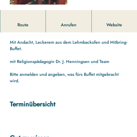
© Julia Henningsen |
CC-BY-ND
Erntedankfest am Paradies-Ofen im Bibelgarten
Route
Anrufen
Website
Erntedankfest am Paradies-Ofen
Mit Andacht, Leckerem aus dem Lehmbackofen und Mitbring-
Buffet.
mit Religionspädagogin Dr. J. Henningsen und Team
Bitte anmelden und angeben, was fürs Buffet mitgebracht
wird.
Terminübersicht