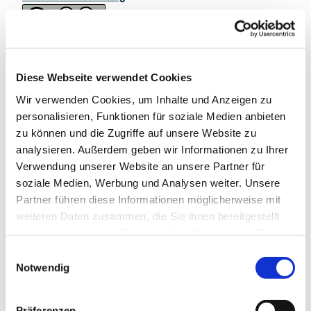
Diese Webseite verwendet Cookies
Wir verwenden Cookies, um Inhalte und Anzeigen zu
In der Nähe
Auf der Karte anschauen
personalisieren, Funktionen für soziale Medien anbieten
zu können und die Zugriffe auf unsere Website zu
analysieren. Außerdem geben wir Informationen zu Ihrer
Veranstaltung
Verwendung unserer Website an unsere Partner für
soziale Medien, Werbung und Analysen weiter. Unsere
Partner führen diese Informationen möglicherweise mit
weiteren Daten zusammen, die Sie ihnen bereitgestellt
Veranstaltungsort
haben oder die sie im Rahmen Ihrer Nutzung der Dienste
Bibelgarten in Schleswig
gesammelt haben.
E
Am St. Johanniskloster 4
Notwendig
i
24837
Schleswig
n
04621 25853
w
Präferenzen