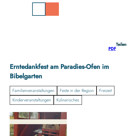
Z
u
m
I
n
h
a
Teilen
l
PDF
t
Erntedankfest am Paradies-Ofen im
Bibelgarten
Familienveranstaltungen
Feste in der Region
Freizeit
Kinderveranstaltungen
Kulinarisches