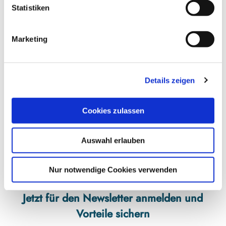
l
Statistiken
Website
i
Anreise mit dem Auto
g
Marketing
u
Anreise mit öffentlichen Verkehrsmitteln
n
Veranstalter
g
Details zeigen
s
Ihno Tjark Folkerts
a
04264 92 06
u
Cookies zulassen
info@trio-limusin.de
s
w
Auswahl erlauben
a
h
l
Nur notwendige Cookies verwenden
Jetzt für den Newsletter anmelden und
Vorteile sichern