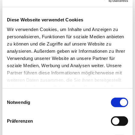
normaler Vorverkauspreis € 15.-/ ermässigt € 12.-
Autor:in
Diese Webseite verwendet Cookies
Ferienland Ostsee - Geltinger Bucht e.V.
Wir verwenden Cookies, um Inhalte und Anzeigen zu
personalisieren, Funktionen für soziale Medien anbieten
zu können und die Zugriffe auf unsere Website zu
analysieren. Außerdem geben wir Informationen zu Ihrer
Verwendung unserer Website an unsere Partner für
In der Nähe
Auf der Karte anschauen
soziale Medien, Werbung und Analysen weiter. Unsere
Partner führen diese Informationen möglicherweise mit
weiteren Daten zusammen, die Sie ihnen bereitgestellt
Veranstaltung
haben oder die sie im Rahmen Ihrer Nutzung der Dienste
gesammelt haben.
E
Notwendig
i
Veranstaltungsort
n
w
St. Katharinenkirche
Präferenzen
i
Norderholm 19
24395
Gelting
l