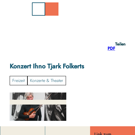
Z
u
m
I
n
h
a
Teilen
l
PDF
t
Konzert Ihno Tjark Folkerts
Freizeit
Konzerte & Theater
Link zum