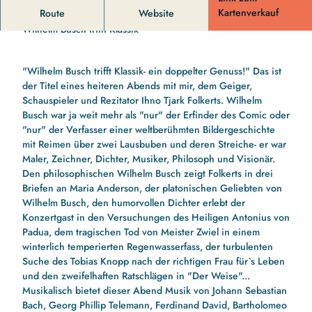
Wilhelm BUSCH trifft KLASSIK
Kartenverkauf
Route
Website
Wilhelm Busch trifft Klassik
"Wilhelm Busch trifft Klassik- ein doppelter Genuss!" Das ist
der Titel eines heiteren Abends mit mir, dem Geiger,
Schauspieler und Rezitator Ihno Tjark Folkerts. Wilhelm
Busch war ja weit mehr als "nur" der Erfinder des Comic oder
"nur" der Verfasser einer weltberühmten Bildergeschichte
mit Reimen über zwei Lausbuben und deren Streiche- er war
Maler, Zeichner, Dichter, Musiker, Philosoph und Visionär.
Den philosophischen Wilhelm Busch zeigt Folkerts in drei
Briefen an Maria Anderson, der platonischen Geliebten von
Wilhelm Busch, den humorvollen Dichter erlebt der
Konzertgast in den Versuchungen des Heiligen Antonius von
Padua, dem tragischen Tod von Meister Zwiel in einem
winterlich temperierten Regenwasserfass, der turbulenten
Suche des Tobias Knopp nach der richtigen Frau für`s Leben
und den zweifelhaften Ratschlägen in "Der Weise"...
Musikalisch bietet dieser Abend Musik von Johann Sebastian
Bach, Georg Phillip Telemann, Ferdinand David, Bartholomeo