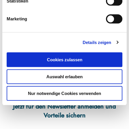
l
Statistiken
i
g
Veranstaltungsort
Marketing
u
n
Gut Oestergaard
Oestergaard 2
g
24972
Steinberg
Details zeigen
s
a
Anreise mit dem Auto
u
Cookies zulassen
Anreise mit öffentlichen Verkehrsmitteln
s
w
Auswahl erlauben
a
h
l
Nur notwendige Cookies verwenden
Jetzt für den Newsletter anmelden und
Vorteile sichern