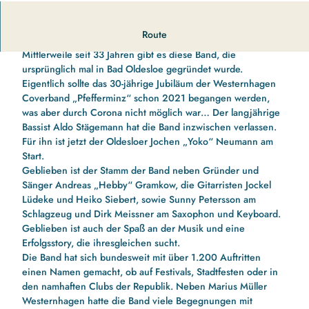
PFEFFERMINZ - Die Westernhagen-Coverband
Route
Mittlerweile seit 33 Jahren gibt es diese Band, die
ursprünglich mal in Bad Oldesloe gegründet wurde.
Eigentlich sollte das 30-jährige Jubiläum der Westernhagen
Coverband „Pfefferminz“ schon 2021 begangen werden,
was aber durch Corona nicht möglich war… Der langjährige
Bassist Aldo Stägemann hat die Band inzwischen verlassen.
Für ihn ist jetzt der Oldesloer Jochen „Yoko“ Neumann am
Start.
Geblieben ist der Stamm der Band neben Gründer und
Sänger Andreas „Hebby“ Gramkow, die Gitarristen Jockel
Lüdeke und Heiko Siebert, sowie Sunny Petersson am
Schlagzeug und Dirk Meissner am Saxophon und Keyboard.
Geblieben ist auch der Spaß an der Musik und eine
Erfolgsstory, die ihresgleichen sucht.
Die Band hat sich bundesweit mit über 1.200 Auftritten
einen Namen gemacht, ob auf Festivals, Stadtfesten oder in
den namhaften Clubs der Republik. Neben Marius Müller
Westernhagen hatte die Band viele Begegnungen mit