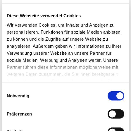
Preisinformationen
Diese Webseite verwendet Cookies
Beginn: 20:00 Uhr
Wir verwenden Cookies, um Inhalte und Anzeigen zu
Preis: 28,00 €
personalisieren, Funktionen für soziale Medien anbieten
Ticketvorverkauf im iCenter
zu können und die Zugriffe auf unsere Website zu
Nordstraße 2
analysieren. Außerdem geben wir Informationen zu Ihrer
24395 Gelting
Verwendung unserer Website an unsere Partner für
soziale Medien, Werbung und Analysen weiter. Unsere
Autor:in
Partner führen diese Informationen möglicherweise mit
Ferienland Ostsee - Geltinger Bucht e.V.
weiteren Daten zusammen, die Sie ihnen bereitgestellt
haben oder die sie im Rahmen Ihrer Nutzung der Dienste
gesammelt haben.
E
Notwendig
i
In der Nähe
n
Auf der Karte anschauen
w
Präferenzen
i
l
Veranstaltung