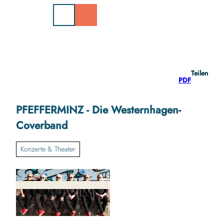
Z
u
m
I
n
h
a
Teilen
l
PDF
t
PFEFFERMINZ - Die Westernhagen-
Coverband
Konzerte & Theater