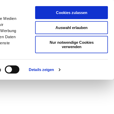
Cookies zulassen
le Medien
ir
Auswahl erlauben
, Werbung
ren Daten
Nur notwendige Cookies
ienste
verwenden
Teilen
PDF
g
Details zeigen