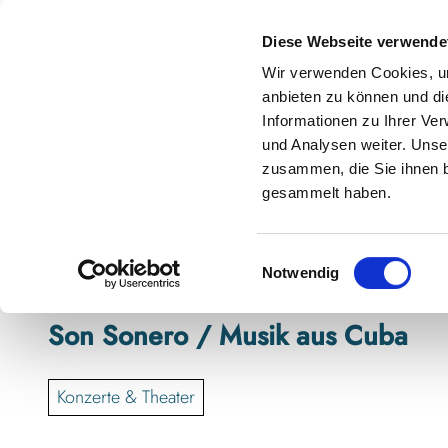
Z
anstaltungskalender
Kontakt
u
Diese Webseite verwende
m
Shop
Karte
Suche
Menü
Buchen
Wir verwenden Cookies, um
I
anbieten zu können und di
n
Informationen zu Ihrer Ve
h
und Analysen weiter. Unse
zusammen, die Sie ihnen b
a
gesammelt haben.
l
t
E
Notwendig
i
n
Son Sonero / Musik aus Cuba
w
i
l
Konzerte & Theater
l
i