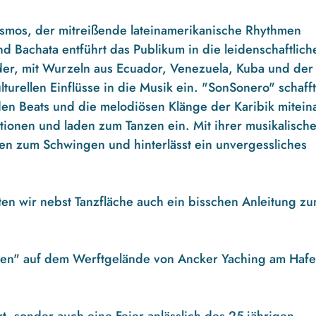
osmos, der mitreißende lateinamerikanische Rhythmen
d Bachata entführt das Publikum in die leidenschaftlich
der, mit Wurzeln aus Ecuador, Venezuela, Kuba und der
lturellen Einflüsse in die Musik ein. "SonSonero" schaff
den Beats und die melodiösen Klänge der Karibik mitei
otionen und laden zum Tanzen ein. Mit ihrer musikalisch
zen zum Schwingen und hinterlässt ein unvergessliches
ten wir nebst Tanzfläche auch ein bisschen Anleitung z
ochen" auf dem Werftgelände von Ancker Yaching am Hafe
rt, sonder auch eine Feier anlässlich des 25-jährigen