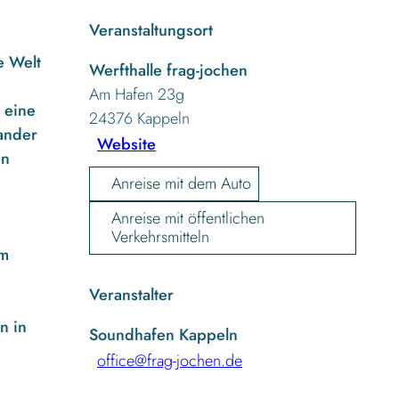
Veranstaltungsort
e Welt
Werfthalle frag-jochen
Am Hafen 23g
t eine
24376
Kappeln
nander
Website
en
Anreise mit dem Auto
Anreise mit öffentlichen
Verkehrsmitteln
um
Veranstalter
n in
Soundhafen Kappeln
office@frag-jochen.de