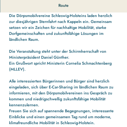
Die Dörpsmobile kommen in Kappeln zusammen, um über E-
Route
Car-Sharing im ländlichen Raum zu informieren.
Die Dörpsmobilvereine Schleswig-Holsteins laden herzlich
zur diesjährigen Sternfahrt nach Kappeln ein. Gemeinsam
setzen wir ein Zeichen für nachhaltige Mobilität, starke
Dorfgemeinschaften und zukunftsfähige Lösungen im
ländlichen Raum.
Die Veranstaltung steht unter der Schirmherrschaft von
Ministerpräsident Daniel Günther.
Ein Grußwort spricht Ministerin Cornelia Schmachtenberg
(MLLEV).
Alle interessierten Bürgerinnen und Bürger sind herzlich
eingeladen, sich über E-Car-Sharing im ländlichen Raum zu
informieren, mit den Dörpsmobilvereinen ins Gespräch zu
kommen und niedrigschwellig zukunftsfähige Mobilität
kennenzulernen.
Freuen Sie sich auf spannende Begegnungen, interessante
Einblicke und einen gemeinsamen Tag rund um moderne,
klimafreundliche Mobilität in Schleswig-Holstein.