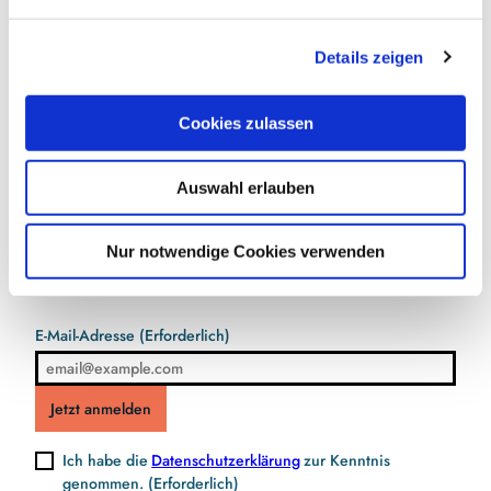
n
jonna.kurz@alr-sh.de
g
Details zeigen
s
a
u
Cookies zulassen
s
w
Auswahl erlauben
a
Jetzt für den Newsletter anmelden und
h
Vorteile sichern
l
Nur notwendige Cookies verwenden
E-Mail-Adresse
(Erforderlich)
Jetzt anmelden
Ich habe die
Datenschutzerklärung
zur Kenntnis
genommen.
(Erforderlich)