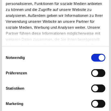
personalisieren, Funktionen für soziale Medien anbieten
zu können und die Zugriffe auf unsere Website zu
In der Nähe
Auf der Karte anschauen
analysieren. Außerdem geben wir Informationen zu Ihrer
Verwendung unserer Website an unsere Partner für
soziale Medien, Werbung und Analysen weiter. Unsere
Veranstaltung
Partner führen diese Informationen möglicherweise mit
weiteren Daten zusammen, die Sie ihnen bereitgestellt
haben oder die sie im Rahmen Ihrer Nutzung der Dienste
Veranstaltungsort
gesammelt haben.
E
Notwendig
Am Hafen 11
i
24376
Kappeln
n
w
Anreise mit dem Auto
Präferenzen
i
Anreise mit öffentlichen Verkehrsmitteln
l
l
Statistiken
Veranstalter
i
g
Dörpsmobile SH & ALR SH e.V.
Marketing
u
04347704805