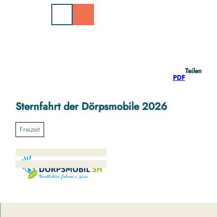
Z
u
m
I
n
h
a
Teilen
l
PDF
t
Sternfahrt der Dörpsmobile 2026
Freizeit