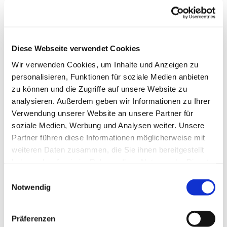
Sehenswertes
Touren
Diese Webseite verwendet Cookies
Wir verwenden Cookies, um Inhalte und Anzeigen zu
Kontaktdaten
personalisieren, Funktionen für soziale Medien anbieten
zu können und die Zugriffe auf unsere Website zu
Café im Südercenter
analysieren. Außerdem geben wir Informationen zu Ihrer
Südertoft 2
Verwendung unserer Website an unsere Partner für
24392
Süderbrarup
soziale Medien, Werbung und Analysen weiter. Unsere
Anreise mit dem Auto
Partner führen diese Informationen möglicherweise mit
weiteren Daten zusammen, die Sie ihnen bereitgestellt
Anreise mit öffentlichen Verkehrsmitteln
haben oder die sie im Rahmen Ihrer Nutzung der Dienste
gesammelt haben.
E
Notwendig
i
n
w
Präferenzen
i