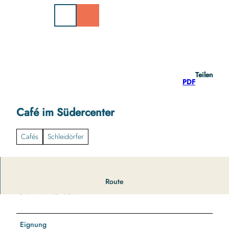
Z
u
m
I
n
h
a
Teilen
l
PDF
t
Café im Südercenter
Cafés
Schleidörfer
Route
Gut zu wissen
Eignung