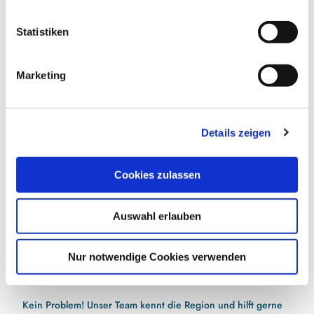
Jetzt für den Newsletter anmelden und
l
Vorteile sichern
l
Statistiken
i
g
Marketing
u
E-Mail-Adresse
(Erforderlich)
n
g
Details zeigen
s
Jetzt anmelden
a
u
Ich habe die
Datenschutzerklärung
zur Kenntnis
Cookies zulassen
s
genommen.
(Erforderlich)
w
Auswahl erlauben
a
h
l
Nur notwendige Cookies verwenden
Hilfe bei der Urlaubsplanung?
Kein Problem! Unser Team kennt die Region und hilft gerne