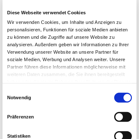
Kontaktdaten
Diese Webseite verwendet Cookies
Die Insel
Große Straße 8a
Wir verwenden Cookies, um Inhalte und Anzeigen zu
24392
Süderbrarup
personalisieren, Funktionen für soziale Medien anbieten
04636 95950
zu können und die Zugriffe auf unsere Website zu
analysieren. Außerdem geben wir Informationen zu Ihrer
Anreise mit dem Auto
Verwendung unserer Website an unsere Partner für
Anreise mit öffentlichen Verkehrsmitteln
soziale Medien, Werbung und Analysen weiter. Unsere
Partner führen diese Informationen möglicherweise mit
weiteren Daten zusammen, die Sie ihnen bereitgestellt
haben oder die sie im Rahmen Ihrer Nutzung der Dienste
gesammelt haben.
E
Notwendig
i
Jetzt für den Newsletter anmelden und
n
w
Vorteile sichern
Präferenzen
i
l
l
Statistiken