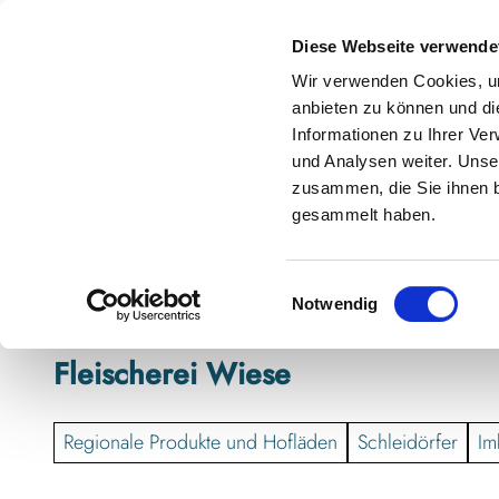
Z
anstaltungskalender
Kontakt
u
Diese Webseite verwende
m
Shop
Karte
Suche
Menü
Buchen
Wir verwenden Cookies, um
I
anbieten zu können und di
n
Informationen zu Ihrer Ve
h
und Analysen weiter. Unse
zusammen, die Sie ihnen b
a
gesammelt haben.
l
t
E
Notwendig
i
n
Fleischerei Wiese
w
i
l
Regionale Produkte und Hofläden
Schleidörfer
Im
l
i