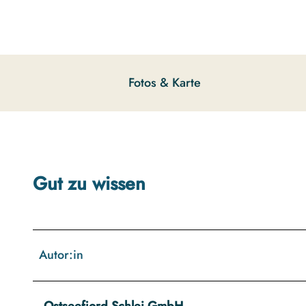
g
u
n
g
s
Fotos & Karte
a
u
s
w
a
h
Gut zu wissen
l
Autor:in
Ostseefjord Schlei GmbH