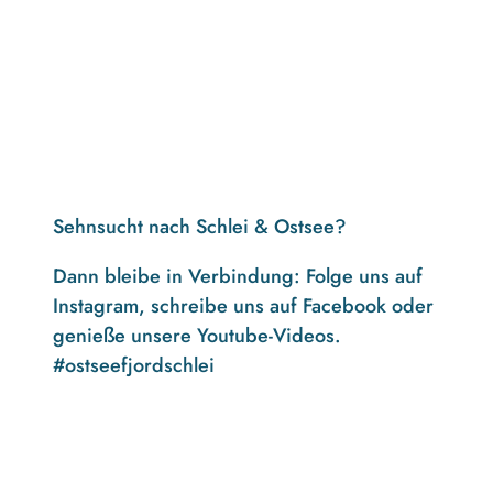
Sehnsucht nach Schlei & Ostsee?
Dann bleibe in Verbindung: Folge uns auf
Instagram, schreibe uns auf Facebook oder
genieße unsere Youtube-Videos.
#ostseefjordschlei
F
I
Y
a
n
o
c
s
u