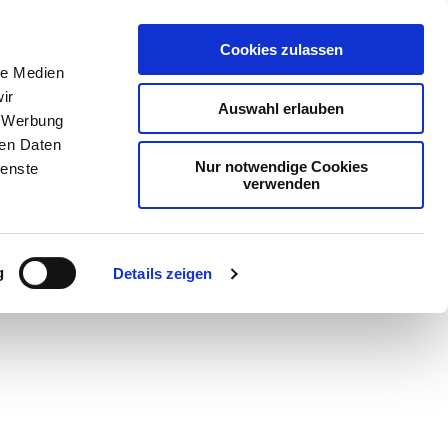
Cookies zulassen
le Medien
ir
Auswahl erlauben
, Werbung
ren Daten
Nur notwendige Cookies
ienste
verwenden
Teilen
PDF
g
Details zeigen