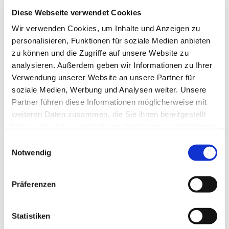
Kontaktdaten
Diese Webseite verwendet Cookies
Parkplatz Große Straße
Wir verwenden Cookies, um Inhalte und Anzeigen zu
Große Straße
personalisieren, Funktionen für soziale Medien anbieten
24392
Süderbrarup
zu können und die Zugriffe auf unsere Website zu
Anreise mit dem Auto
analysieren. Außerdem geben wir Informationen zu Ihrer
Verwendung unserer Website an unsere Partner für
Anreise mit öffentlichen Verkehrsmitteln
soziale Medien, Werbung und Analysen weiter. Unsere
Partner führen diese Informationen möglicherweise mit
weiteren Daten zusammen, die Sie ihnen bereitgestellt
haben oder die sie im Rahmen Ihrer Nutzung der Dienste
gesammelt haben.
E
Notwendig
i
Jetzt für den Newsletter anmelden und
n
Vorteile sichern
w
Präferenzen
i
l
l
Statistiken
E-Mail-Adresse
(Erforderlich)
i