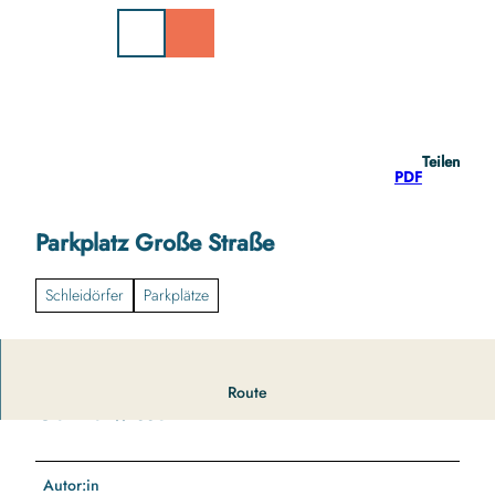
Z
u
m
I
n
h
a
Teilen
l
PDF
t
Parkplatz Große Straße
Schleidörfer
Parkplätze
Route
Gut zu wissen
Autor:in