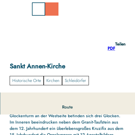
Z
u
m
I
n
h
a
Teilen
l
PDF
t
Sankt Annen-Kirche
Historische Orte
Kirchen
Schleidörfer
Route
Die Feldsteinkirche ist ca. 1150 erbaut worden. Im hölzernen
Glockenturm an der Westseite befinden sich drei Glocken.
Im Inneren beeindrucken neben dem Granit-Taufstein aus
dem 12. Jahrhundert ein überlebensgroßes Kruzifix aus dem
15. Jahrhundert die Orgelempore mit 12 Apostelbildern