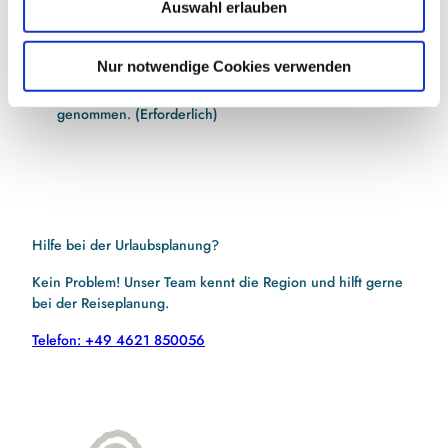
Auswahl erlauben
a
h
Jetzt anmelden
l
Nur notwendige Cookies verwenden
Ich habe die
Datenschutzerklärung
zur Kenntnis
genommen.
(Erforderlich)
Hilfe bei der Urlaubsplanung?
Kein Problem! Unser Team kennt die Region und hilft gerne
bei der Reiseplanung.
Telefon: +49 4621 850056