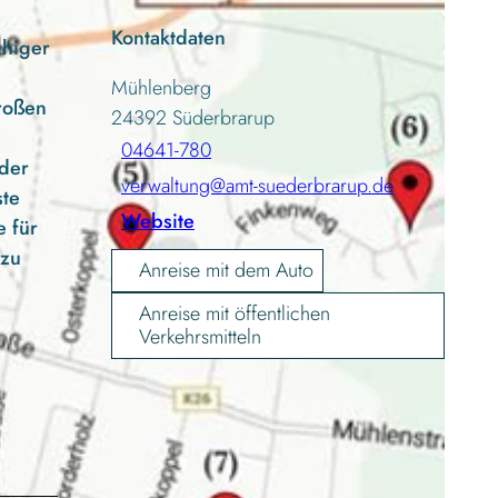
Kontaktdaten
uhiger
Mühlenberg
roßen
24392
Süderbrarup
04641-780
nder
verwaltung@amt-suederbrarup.de
ste
Website
e für
 zu
Anreise mit dem Auto
Anreise mit öffentlichen
Verkehrsmitteln