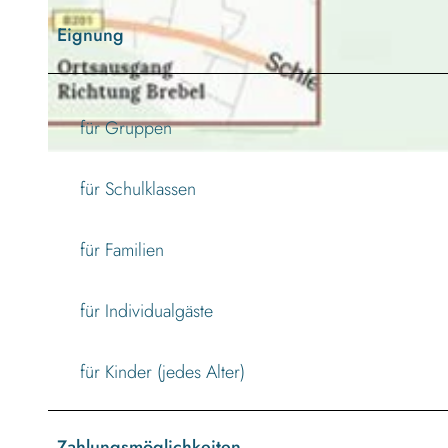
Eignung
© Gemeinde Süderbrarup und das Familienzentrum Süderbrarup |
CC-BY-SA
für Gruppen
© Gemeinde Süderbrarup und das Familienzentrum Süderbrarup |
CC-BY-SA
für Schulklassen
für Familien
für Individualgäste
für Kinder (jedes Alter)
Zahlungsmöglichkeiten