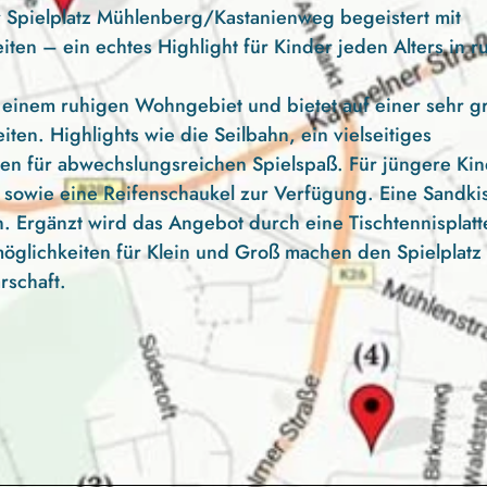
r Spielplatz Mühlenberg/Kastanienweg begeistert mit
iten – ein echtes Highlight für Kinder jeden Alters in r
 einem ruhigen Wohngebiet und bietet auf einer sehr g
en. Highlights wie die Seilbahn, ein vielseitiges
rgen für abwechslungsreichen Spielspaß. Für jüngere Ki
 sowie eine Reifenschaukel zur Verfügung. Eine Sandki
n. Ergänzt wird das Angebot durch eine Tischtennisplatt
öglichkeiten für Klein und Groß machen den Spielplatz
rschaft.