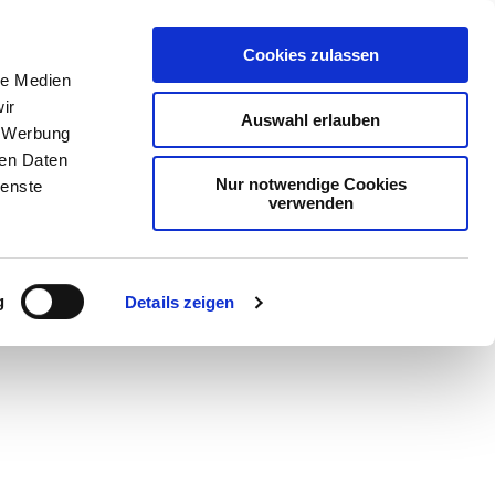
Cookies zulassen
le Medien
ir
Auswahl erlauben
, Werbung
ren Daten
Nur notwendige Cookies
ienste
verwenden
Teilen
PDF
g
Details zeigen