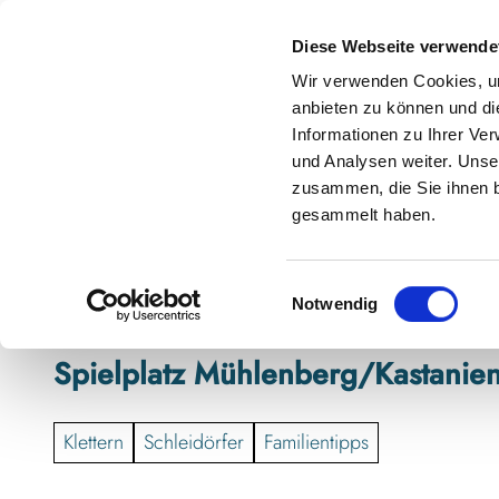
Z
anstaltungskalender
Kontakt
u
Diese Webseite verwende
m
Shop
Karte
Suche
Menü
Buchen
Wir verwenden Cookies, um
I
anbieten zu können und di
n
Informationen zu Ihrer Ve
h
und Analysen weiter. Unse
zusammen, die Sie ihnen b
a
gesammelt haben.
l
t
E
Notwendig
i
n
Spielplatz Mühlenberg/Kastanie
w
i
l
Klettern
Schleidörfer
Familientipps
l
i