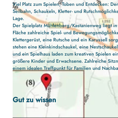
Viel Platz zum Spielen, Toben und Entdecken: De
Seilbahn, Schaukeln, Kletter- und Rutschmöglichke
Lage.
Der Spielplatz Mühlenberg/Kastanienweg liegt in
Fläche zahlreiche Spiel- und Bewegungsmöglichkeit
Klettergerüst, eine Rutsche und ein Karussell so
stehen eine Kleinkindschaukel, eine Nestschaukel
und ein Spielhaus laden zum kreativen Spielen ei
größere Kinder und Erwachsene. Zahlreiche Sitzm
einem idealen Treffpunkt für Familien und Nachba
Gut zu wissen