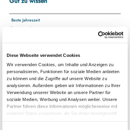
Gut zu wissen
Beste Jahreszeit
geeignet
wetterabhängig
Jan
Feb
Mär
Apr
Mai
Jun
Jul
Diese Webseite verwendet Cookies
Aug
Sep
Okt
Nov
Dez
Wir verwenden Cookies, um Inhalte und Anzeigen zu
personalisieren, Funktionen für soziale Medien anbieten
Toureigenschaften
zu können und die Zugriffe auf unsere Website zu
analysieren. Außerdem geben wir Informationen zu Ihrer
Einkehrmöglichkeit
Verwendung unserer Website an unsere Partner für
soziale Medien, Werbung und Analysen weiter. Unsere
Fahrradtauglich
Partner führen diese Informationen möglicherweise mit
weiteren Daten zusammen, die Sie ihnen bereitgestellt
Gute Anbindung an ÖPNV
haben oder die sie im Rahmen Ihrer Nutzung der Dienste
gesammelt haben.
E