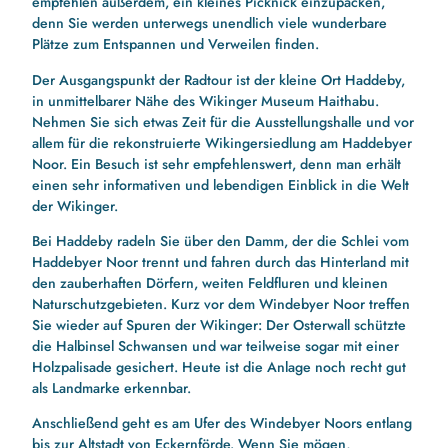
empfehlen außerdem, ein kleines Picknick einzupacken,
denn Sie werden unterwegs unendlich viele wunderbare
Plätze zum Entspannen und Verweilen finden.
Der Ausgangspunkt der Radtour ist der kleine Ort Haddeby,
in unmittelbarer Nähe des Wikinger Museum Haithabu.
Nehmen Sie sich etwas Zeit für die Ausstellungshalle und vor
allem für die rekonstruierte Wikingersiedlung am Haddebyer
Noor. Ein Besuch ist sehr empfehlenswert, denn man erhält
einen sehr informativen und lebendigen Einblick in die Welt
der Wikinger.
Bei Haddeby radeln Sie über den Damm, der die Schlei vom
Haddebyer Noor trennt und fahren durch das Hinterland mit
den zauberhaften Dörfern, weiten Feldfluren und kleinen
Naturschutzgebieten. Kurz vor dem Windebyer Noor treffen
Sie wieder auf Spuren der Wikinger: Der Osterwall schützte
die Halbinsel Schwansen und war teilweise sogar mit einer
Holzpalisade gesichert. Heute ist die Anlage noch recht gut
als Landmarke erkennbar.
Anschließend geht es am Ufer des Windebyer Noors entlang
bis zur Altstadt von Eckernförde. Wenn Sie mögen,