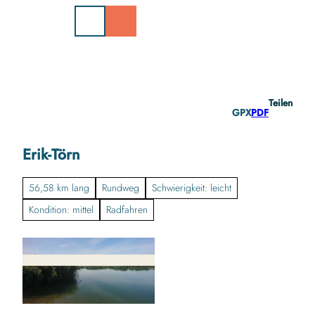
Z
u
m
I
n
h
a
Teilen
l
GPX
PDF
t
Erik-Törn
56,58 km lang
Rundweg
Schwierigkeit: leicht
Kondition: mittel
Radfahren
© Ostseefjord Schlei GmbH/Katja Brückner |