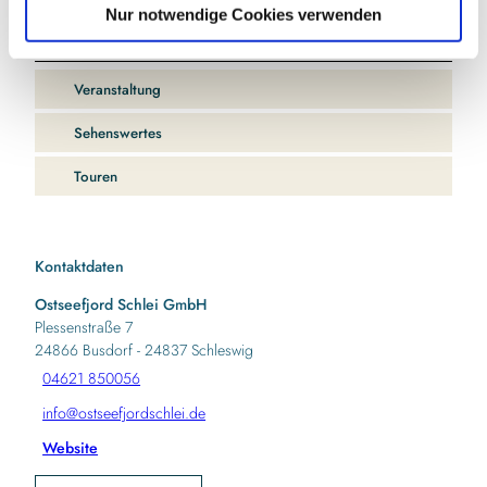
In der Nähe
l
Auf der Karte anschauen
Nur notwendige Cookies verwenden
Veranstaltung
Sehenswertes
Touren
Kontaktdaten
Ostseefjord Schlei GmbH
Plessenstraße 7
24866
Busdorf
- 24837 Schleswig
04621 850056
info@ostseefjordschlei.de
Website