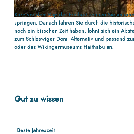
Kurz vor dem Kap der Freiheit können Sie an eine
©
CC-BY-SA
springen. Danach fahren Sie durch die historisc
noch ein bisschen Zeit haben, lohnt sich ein Abst
zum Schleswiger Dom. Alternativ und passend zum
oder des Wikingermuseums Haithabu an.
Gut zu wissen
Beste Jahreszeit