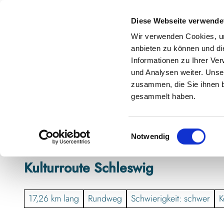
Z
anstaltungskalender
Kontakt
u
Diese Webseite verwende
m
Shop
Karte
Suche
Menü
Buchen
Wir verwenden Cookies, um
I
anbieten zu können und di
n
Informationen zu Ihrer Ve
h
und Analysen weiter. Unse
zusammen, die Sie ihnen b
a
gesammelt haben.
l
t
E
Notwendig
i
n
Kulturroute Schleswig
w
i
l
17,26 km lang
Rundweg
Schwierigkeit: schwer
K
l
i