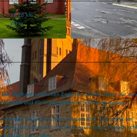
17,26 km
60 m
© Ostseefjord Schlei GmbH/Stefan Polte |
CC-BY-ND
 Die Stadt am westlichen Ende der Schlei strotzt nur so 
ige Flecken und Kleinode gibt es in Schleswig genug.
spannende Erkundungstour mit dem Rad. Los geht's am
ottorf, das auf einer Insel im Burgsee liegt. Danach sch
adt vorbei zum Hafen.