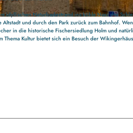
m idyllischen Naturbadestrand ins kühle Nass der Schle
he Altstadt und durch den Park zurück zum Bahnhof. Wen
echer in die historische Fischersiedlung Holm und natürl
 Thema Kultur bietet sich ein Besuch der Wikingerhäu