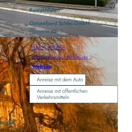
Kontaktdaten
Ostseefjord Schlei GmbH
Plessenstraße 7
24837
Schleswig
04621 850056
info@ostseefjordschlei.de
Website
Anreise mit dem Auto
vor
Anreise mit öffentlichen
Verkehrsmitteln
längelt