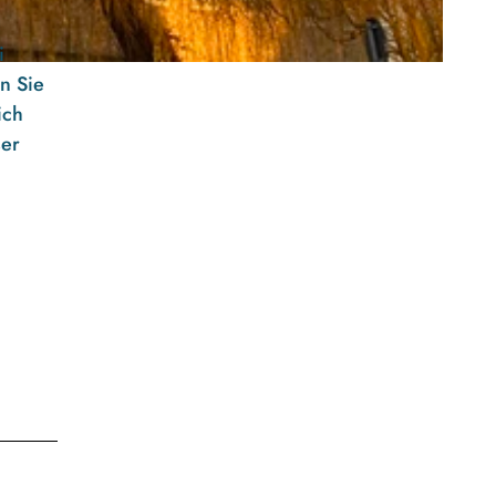
i
n Sie
ich
ser