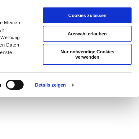
Cookies zulassen
le Medien
ir
Auswahl erlauben
, Werbung
ren Daten
Nur notwendige Cookies
ienste
verwenden
Teilen
GPX
PDF
g
Details zeigen