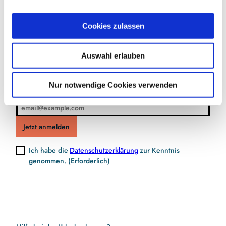
a
u
Jetzt für den Newsletter anmelden und
Cookies zulassen
s
Vorteile sichern
w
Auswahl erlauben
a
h
l
Nur notwendige Cookies verwenden
E-Mail-Adresse
(Erforderlich)
Jetzt anmelden
Ich habe die
Datenschutzerklärung
zur Kenntnis
genommen.
(Erforderlich)