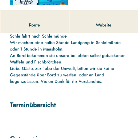
14 00 Uhr bis 16 10 Uhr Schleifahrt nach Schleimünde und
Route
Website
zurück mit Schleipatent für die Kinder
Schleifahrt nach Schleimünde
Wir machen eine halbe Stunde Landgang in Schleimünde
oder 1 Stunde in Maasholm.
An Bord bekommen sie unsere beliebten selbst gebackenen
Waffeln und Fischbrötchen.
Liebe Gäste, zur liebe der Umwelt, bitten wir sie keine
Gegenstände über Bord zu werfen, oder an Land
liegenzulassen. Vielen Dank für ihr Verständnis.
Terminübersicht