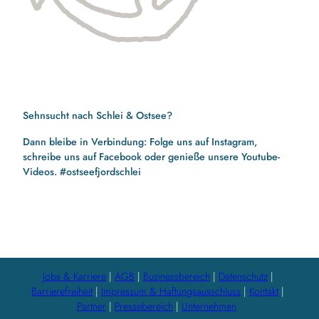
Sehnsucht nach Schlei & Ostsee?
Dann bleibe in Verbindung: Folge uns auf Instagram,
schreibe uns auf Facebook oder genieße unsere Youtube-
Videos. #ostseefjordschlei
F
I
Y
a
n
o
c
s
u
e
t
t
b
a
u
Jobs & Karriere
AGB
Businessbereich
Datenschutz
o
g
b
Barrierefreiheit
Impressum & Haftungsausschluss
Kontakt
o
r
e
Partner
Pressebereich
Unternehmen
k
a