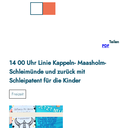
Z
u
m
I
n
h
a
Teilen
l
PDF
t
14 00 Uhr Linie Kappeln- Maasholm-
Schleimünde und zurück mit
Schleipatent für die Kinder
Freizeit