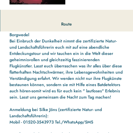
F
l
e
Fledermaussafari in die heimische
Route
d
Fledermauswelt!
im Naturerlebnisraum "Alte Ziegelei" in
e
Borgwedel
r
Bei Einbruch der Dunkelheit nimmt die zertifizierte Natur-
m
und Landschaftsführerin euch mit auf eine abendliche
a
Entdeckungstour und wir tauchen ein in die Welt dieser
u
geheimnisvollen und gleichzeitig faszinierenden
s
Flugkünstler. Lasst euch überraschen was ihr alles über diese
F
flatterhaften Nachtschwärmer, ihre Lebensgewohnheiten und
ü
Verständigung erfahrt. Wir werden nicht nur ihre Flugkünste
h
bestaunen können, sondern sie mit Hilfe eines Batdetektors
r
auch hören-somit wird es für euch kein " lautloses" Erlebnis
u
sein. Lasst uns gemeinsam die Nacht zum Tag machen!
n
g
Anmeldung bei Silke Jöns (zertifizierte Natur- und
Landschaftsführerin):
Mobil - 01520-3543973 Tel./WhatsApp/SMS