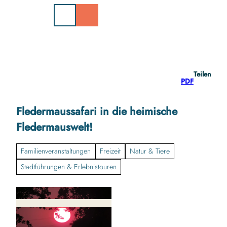
Z
u
m
I
n
h
a
Teilen
l
PDF
t
Fledermaussafari in die heimische
Fledermauswelt!
Familienveranstaltungen
Freizeit
Natur & Tiere
Stadtführungen & Erlebnistouren