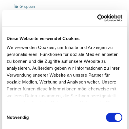
für Gruppen
für Familien
für Individualgäste
Diese Webseite verwendet Cookies
Wir verwenden Cookies, um Inhalte und Anzeigen zu
Preisinformationen
personalisieren, Funktionen für soziale Medien anbieten
18,00 €/Erw
zu können und die Zugriffe auf unsere Website zu
analysieren. Außerdem geben wir Informationen zu Ihrer
8€/Kind bis 14J in Begleitung eines Erwachsenen
Verwendung unserer Website an unsere Partner für
soziale Medien, Werbung und Analysen weiter. Unsere
Autor:in
Partner führen diese Informationen möglicherweise mit
Ostseefjord Schlei GmbH
weiteren Daten zusammen, die Sie ihnen bereitgestellt
haben oder die sie im Rahmen Ihrer Nutzung der Dienste
Organisation
gesammelt haben.
E
Ostseefjord Schlei GmbH
Notwendig
i
n