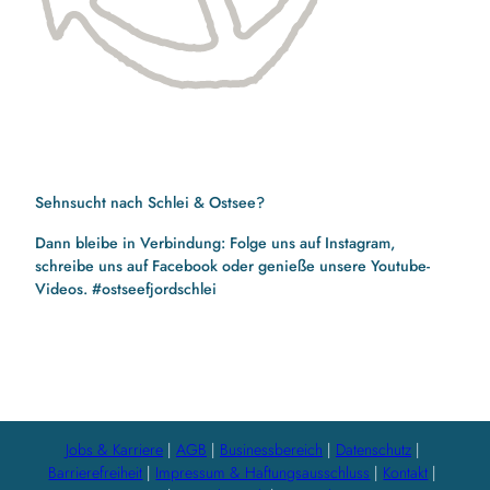
Sehnsucht nach Schlei & Ostsee?
Dann bleibe in Verbindung: Folge uns auf Instagram,
schreibe uns auf Facebook oder genieße unsere Youtube-
Videos. #ostseefjordschlei
F
I
Y
a
n
o
c
s
u
e
t
t
b
a
u
Jobs & Karriere
AGB
Businessbereich
Datenschutz
o
g
b
Barrierefreiheit
Impressum & Haftungsausschluss
Kontakt
o
r
e