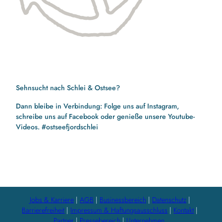
Sehnsucht nach Schlei & Ostsee?
Dann bleibe in Verbindung: Folge uns auf Instagram,
schreibe uns auf Facebook oder genieße unsere Youtube-
Videos. #ostseefjordschlei
F
I
Y
a
n
o
c
s
u
e
t
t
b
a
u
Jobs & Karriere
AGB
Businessbereich
Datenschutz
o
g
b
Barrierefreiheit
Impressum & Haftungsausschluss
Kontakt
o
r
e
Partner
Pressebereich
Unternehmen