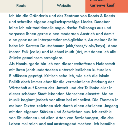
Indie-Folk Musik mit leichter Pop- und Jazznote.
Kartenverkauf
Route
Website
Moin, ich bin Dagmar Lauschke
Ich bin die Gründerin und das Zentrum von Roods & Reeds
und schreibe eigene englischsprachige Lieder. Daneben
leihe ich mir traditionelle anglo-irische Folksongs aus und
verpasse ihnen gerne einen modernen Anstrich und damit
eine ganz neue Interpretationsmö-glichkeit. An meiner Seite
habe ich Karsten Deutschmann (akk/bass/viola/keys), Anne
Maren Falk (cello) und Michael Muth (dr), mit denen ich alle
Stücke gemeinsam arrangiere.
Als Hamburgerin bin ich von dieser weltoffenen Hafenstadt
mit ihren jahrhundertealten unterschiedlichen kulturellen
Einflüssen geprägt. Kritisch sehe ich, wie sich die lokale
Politik doch immer eher für die vermeintliche Stärkung der
Wirtschaft auf Kosten der Umwelt und der Teilhabe aller in
dieser schönen Stadt lebenden Menschen einsetzt. Meine
Musik beginnt jedoch vor allem bei mir selbst. Die Themen in
meinen Texten zeichnen sich durch einen ehrlichen Umgang
mit den eigenen Stärken und Schwächen aus. Ich erzähle
von Situationen und allen Arten von Beziehungen, die das
Leben mal reich und mal anstrengend machen. Ich bemühe