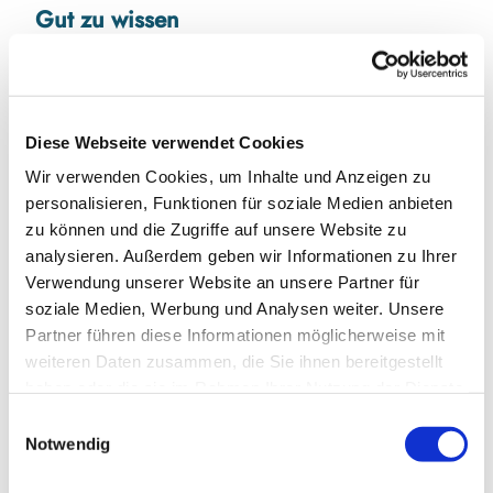
Gut zu wissen
Preisinformationen
18 € VVK/erm. 13 €
Diese Webseite verwendet Cookies
20 € Abendkasse / erm. 14 €
Wir verwenden Cookies, um Inhalte und Anzeigen zu
Autor:in
personalisieren, Funktionen für soziale Medien anbieten
zu können und die Zugriffe auf unsere Website zu
Wirtschaft und Touristik Kappeln GmbH
analysieren. Außerdem geben wir Informationen zu Ihrer
Verwendung unserer Website an unsere Partner für
soziale Medien, Werbung und Analysen weiter. Unsere
Partner führen diese Informationen möglicherweise mit
weiteren Daten zusammen, die Sie ihnen bereitgestellt
In der Nähe
Auf der Karte anschauen
haben oder die sie im Rahmen Ihrer Nutzung der Dienste
gesammelt haben.
E
Notwendig
i
Veranstaltung
n