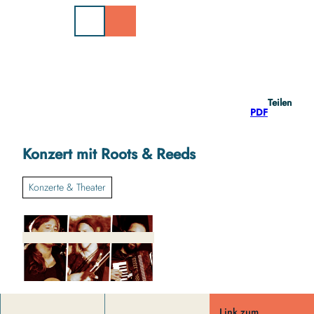
Z
u
m
I
n
h
a
Teilen
l
PDF
t
Konzert mit Roots & Reeds
Konzerte & Theater
Link zum