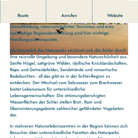
Der Naturpark Schlei ist der sechste und nördlichste
Route
Anrufen
Website
Naturpark in Schleswig-Holstein. Naturerleben und
Umweltbildung, naturverträglicher Tourismus und eine
© Naturpark Schlei |
CC-BY-ND
© Naturpark Schlei |
CC-BY-ND
nachhaltige Regionalentwicklung sind hier wichtige
Handlungsschwerpunkte.
Als Herzstück des Naturparks zeichnet sich die Schlei durch
ihre reizvolle Umgebung und besondere Naturschönheit aus.
© Picasa |
CC-BY-ND
Sanfte Hügel, sattgrüne Wälder, idyllische Knicklandschaften,
Raps- und Getreidefelder, Sandstrände und romantische
Badebuchten - all das gibt es in der Schlei-Region zu
entdecken. Der Wechsel vom Salzwasser zum Brackwasser
bietet Lebensraum für unterschiedliche
Lebensgemeinschaften: Die strömungsberuhigten
Wasserflächen der Schlei stellen Brut-, Rast- und
Überwinterungsgebiete zahlreicher gefährdeter Vogelarten
dar.
In mehreren Naturerlebniszentren in der Region können sich
Besucher über unterschiedliche Facetten des Naturparks