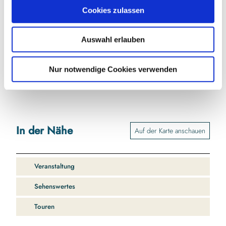
u
Ostseefjord Schlei GmbH
Cookies zulassen
s
w
Lizenz (Stammdaten)
Auswahl erlauben
a
Naturpark Schlei e.V.
h
l
Nur notwendige Cookies verwenden
In der Nähe
Auf der Karte anschauen
Veranstaltung
Sehenswertes
Touren