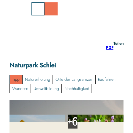
Z
u
m
I
n
h
a
Teilen
l
PDF
t
Naturpark Schlei
Tipp
Naturerholung
Orte der Langsamzeit
Radfahren
Wandern
Umweltbildung
Nachhaltigkeit