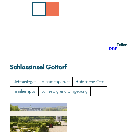
Z
u
m
I
n
h
a
Teilen
l
PDF
t
Schlossinsel Gottorf
Netzausleger
Aussichtspunkte
Historische Orte
Familientipps
Schleswig und Umgebung
g