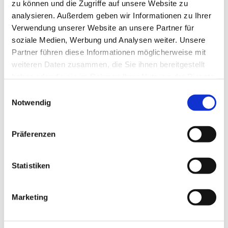
zu können und die Zugriffe auf unsere Website zu
Autor:in
analysieren. Außerdem geben wir Informationen zu Ihrer
Verwendung unserer Website an unsere Partner für
Ostseefjord Schlei GmbH
soziale Medien, Werbung und Analysen weiter. Unsere
Organisation
Partner führen diese Informationen möglicherweise mit
weiteren Daten zusammen, die Sie ihnen bereitgestellt
Ostseefjord Schlei GmbH
haben oder die sie im Rahmen Ihrer Nutzung der Dienste
gesammelt haben.
Lizenz (Stammdaten)
E
Notwendig
i
Schleswig-Holsteinische Landesmuseen
n
w
Präferenzen
i
l
l
Statistiken
i
g
In der Nähe
Auf der Karte anschauen
Marketing
u
n
g