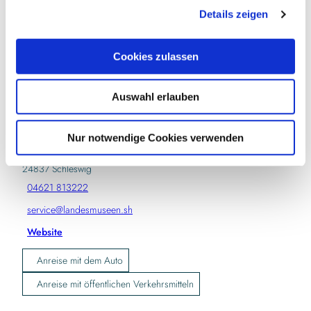
Veranstaltung
Details zeigen
s
Sehenswertes
a
u
Cookies zulassen
Touren
s
w
Auswahl erlauben
a
h
Kontaktdaten
l
Nur notwendige Cookies verwenden
Landesmuseen Schleswig-Holstein
Schlossinsel 1
24837
Schleswig
04621 813222
service@landesmuseen.sh
Website
Anreise mit dem Auto
Anreise mit öffentlichen Verkehrsmitteln