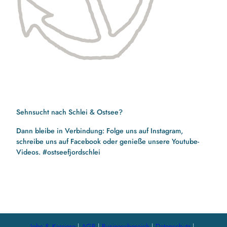
Sehnsucht nach Schlei & Ostsee?
Dann bleibe in Verbindung: Folge uns auf Instagram,
schreibe uns auf Facebook oder genieße unsere Youtube-
Videos. #ostseefjordschlei
F
I
Y
a
n
o
c
s
u
e
t
t
b
a
u
Jobs & Karriere
AGB
Businessbereich
Datenschutz