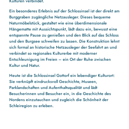
Kulturen verbindet.
_
u
Ein besonderes Erlebnis auf der Schlossinsel ist der direkt am
n
Burggraben zugängliche Netzausleger. Dieses bequeme
d
Naturmöbelstück, gestaltet wie eine überdimensionale
_
Hängematte mit Aussichtspunkt, lädt dazu ein, bewusst eine
g
entspannte Pause zu genießen und den Blick auf das Schloss
l
und den Burgsee schweifen zu lassen. Die Konstruktion lehnt
o
sich formal an historische Netzausleger der Seefahrt an und
b
verbindet so regionales Kulturerbe mit moderner
u
Entschleunigung im Freien – ein Ort der Ruhe zwischen
s
Kultur und Natur.
h
a
Heute ist die Schlossinsel Gottorf ein lebendiger Kulturort:
u
Sie verknüpft eindrucksvoll Geschichte, Museen,
s
Parklandschaften und Aufenthaltsqualität und lädt
.
Besucherinnen und Besucher ein, in die Geschichte des
j
Nordens einzutauchen und zugleich die Schönheit der
p
Schleiregion zu erleben.
g