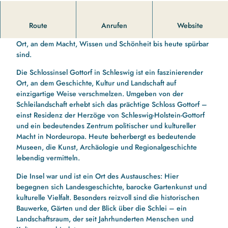
o
t
Die Schlossinsel Gottorf verbindet fürstliche Residenz,
Route
Anrufen
Website
t
barocke Gartenkunst und moderne Museumswelten – ein
o
Ort, an dem Macht, Wissen und Schönheit bis heute spürbar
r
sind.
f
e
Die Schlossinsel Gottorf in Schleswig ist ein faszinierender
r
Ort, an dem Geschichte, Kultur und Landschaft auf
_
einzigartige Weise verschmelzen. Umgeben von der
b
Schleilandschaft erhebt sich das prächtige Schloss Gottorf –
a
einst Residenz der Herzöge von Schleswig-Holstein-Gottorf
r
und ein bedeutendes Zentrum politischer und kultureller
o
Macht in Nordeuropa. Heute beherbergt es bedeutende
c
Museen, die Kunst, Archäologie und Regionalgeschichte
k
lebendig vermitteln.
g
Die Insel war und ist ein Ort des Austausches: Hier
a
begegnen sich Landesgeschichte, barocke Gartenkunst und
r
kulturelle Vielfalt. Besonders reizvoll sind die historischen
t
Bauwerke, Gärten und der Blick über die Schlei – ein
e
Landschaftsraum, der seit Jahrhunderten Menschen und
n